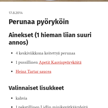
17.8.2014
Perunaa pyöryköin
Ainekset (1 hieman liian suuri
annos)
4 keskiviikkona keitettyä perunaa
1 pussillinen
Apetit Kasvispyöryköitä
Heinz Tartar saucea
Valinnaiset lisukkeet
kahvia
1 paketillinen Lidlin minikevätkääryleitä