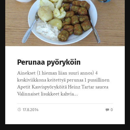
Perunaa pyöryköin
Ainekset (1 hieman liian suuri annos) 4
keskiviikkona keitettyä perunaa 1 pussillinen
Apetit Kasvispyöryköitä Heinz Tartar saucea
Valinnaiset lisukkeet kahvia…
17.8.2014
0