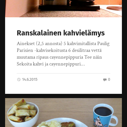
Ranskalainen kahvielämys
Ainekset (2,5 annosta) 5 kahvimitallista Paulig
Parisien -kahvisekoitusta 6 desilitraa vettä
muutama ripaus cayennepippuria Tee näin
Sekoita kahvi ja cayennepippuri…
14.6.2015
0