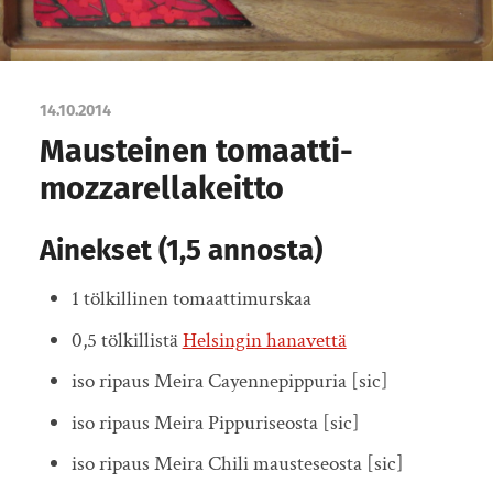
14.10.2014
Mausteinen tomaatti-
mozzarellakeitto
Ainekset (1,5 annosta)
1 tölkillinen tomaattimurskaa
0,5 tölkillistä
Helsingin hanavettä
iso ripaus Meira Cayennepippuria [sic]
iso ripaus Meira Pippuriseosta [sic]
iso ripaus Meira Chili mausteseosta [sic]