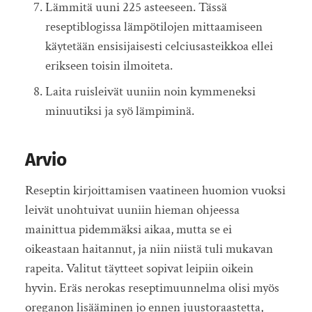
Lämmitä uuni 225 asteeseen. Tässä
reseptiblogissa lämpötilojen mittaamiseen
käytetään ensisijaisesti celciusasteikkoa ellei
erikseen toisin ilmoiteta.
Laita ruisleivät uuniin noin kymmeneksi
minuutiksi ja syö lämpiminä.
Arvio
Reseptin kirjoittamisen vaatineen huomion vuoksi
leivät unohtuivat uuniin hieman ohjeessa
mainittua pidemmäksi aikaa, mutta se ei
oikeastaan haitannut, ja niin niistä tuli mukavan
rapeita. Valitut täytteet sopivat leipiin oikein
hyvin. Eräs nerokas reseptimuunnelma olisi myös
oreganon lisääminen jo ennen juustoraastetta,