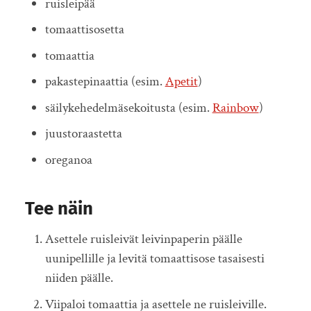
ruisleipää
tomaattisosetta
tomaattia
pakastepinaattia (esim.
Apetit
)
säilykehedelmäsekoitusta (esim.
Rainbow
)
juustoraastetta
oreganoa
Tee näin
Asettele ruisleivät leivinpaperin päälle
uunipellille ja levitä tomaattisose tasaisesti
niiden päälle.
Viipaloi tomaattia ja asettele ne ruisleiville.