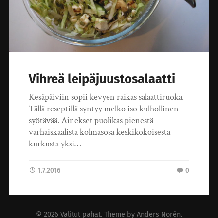
Vihreä leipäjuustosalaatti
Kesäpäiviin sopii kevyen raikas salaattiruoka.
Tällä reseptillä syntyy melko iso kulhollinen
syötävää. Ainekset puolikas pienestä
varhaiskaalista kolmasosa keskikokoisesta
kurkusta yksi…
1.7.2016
0
© 2026
Valitut pahat
. Theme by
Anders Norén
.