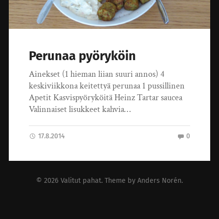
Perunaa pyöryköin
Ainekset (1 hieman liian suuri annos) 4
keskiviikkona keitettyä perunaa 1 pussillinen
Apetit Kasvispyöryköitä Heinz Tartar saucea
Valinnaiset lisukkeet kahvia…
17.8.2014
0
© 2026
Valitut pahat
. Theme by
Anders Norén
.