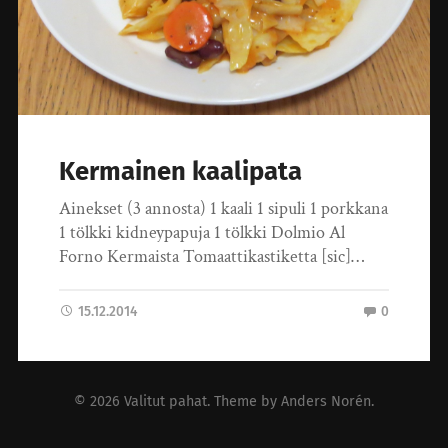
Kermainen kaalipata
Ainekset (3 annosta) 1 kaali 1 sipuli 1 porkkana
1 tölkki kidneypapuja 1 tölkki Dolmio Al
Forno Kermaista Tomaattikastiketta [sic]…
15.12.2014
0
© 2026
Valitut pahat
. Theme by
Anders Norén
.