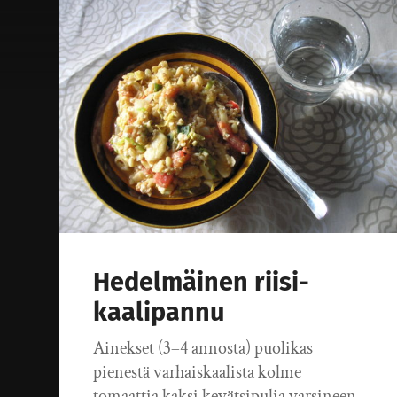
Hedelmäinen riisi-
kaalipannu
Ainekset (3–4 annosta) puolikas
pienestä varhaiskaalista kolme
tomaattia kaksi kevätsipulia varsineen