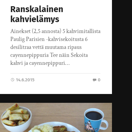
Ranskalainen
kahvielämys
Ainekset (2,5 annosta) 5 kahvimitallista
Paulig Parisien -kahvisekoitusta 6
desilitraa vettä muutama ripaus
cayennepippuria Tee näin Sekoita
kahvi ja cayennepippuri…
14.6.2015
0