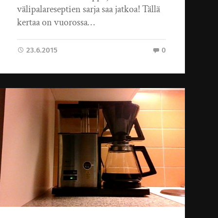
välipalareseptien sarja saa jatkoa! Tällä
kertaa on vuorossa…
23.6.2015
0