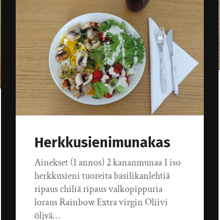
Herkkusienimunakas
Ainekset (1 annos) 2 kananmunaa 1 iso
herkkusieni tuoreita basilikanlehtiä
ripaus chiliä ripaus valkopippuria
loraus Rainbow Extra virgin Oliivi
öljyä…