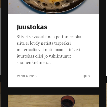
Juustokas
Siis ei se vaasalainen perinneruoka –
siitä ei löydy netistä tarpeeksi
materiaalia vakuuttamaan siitä, että
juustokas olisi jo vakiintunut
suomenkielinen…
18.6.2015
0