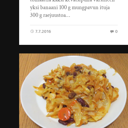
yksi banaani 100 g mungpavun ituja
300 g raejuustoa…
7.7.2016
0