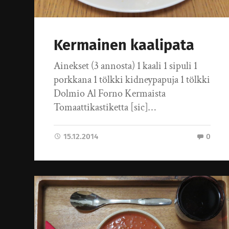
Kermainen kaalipata
Ainekset (3 annosta) 1 kaali 1 sipuli 1
porkkana 1 tölkki kidneypapuja 1 tölkki
Dolmio Al Forno Kermaista
Tomaattikastiketta [sic]…
15.12.2014
0