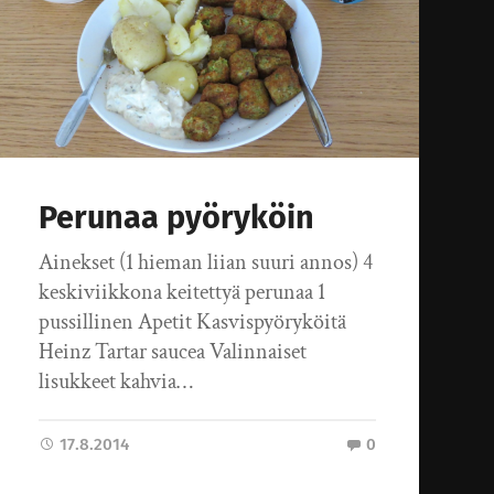
Perunaa pyöryköin
Ainekset (1 hieman liian suuri annos) 4
keskiviikkona keitettyä perunaa 1
pussillinen Apetit Kasvispyöryköitä
Heinz Tartar saucea Valinnaiset
lisukkeet kahvia…
17.8.2014
0