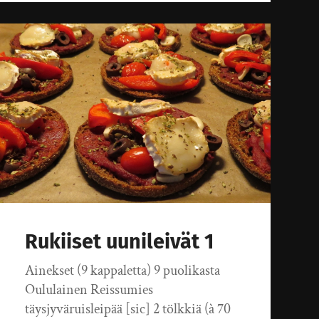
Rukiiset uunileivät 1
Ainekset (9 kappaletta) 9 puolikasta
Oululainen Reissumies
täysjyväruisleipää [sic] 2 tölkkiä (à 70