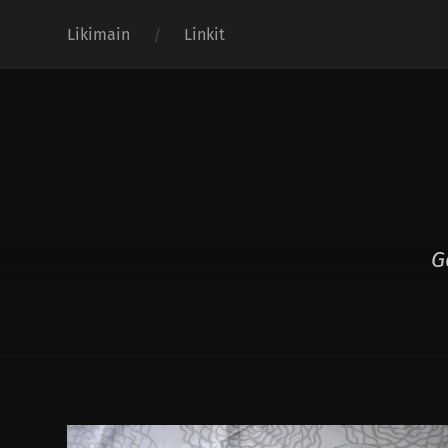
Likimain
Linkit
G