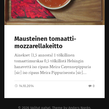
Mausteinen tomaatti-
mozzarellakeitto
Ainekset (1,5 annosta) 1 tölkillinen
tomaattimurskaa 0,5 tölkillistä Helsingin
hanavettä iso ripaus Meira Cayennepippuria
[sic] iso ripaus Meira Pippuriseosta [sic]…
14.10.2014
0
© 2026
Valitut pahat
. Theme by
Anders Norén
.