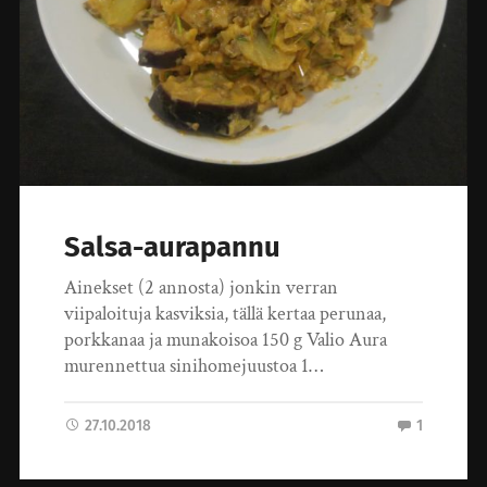
Salsa-aurapannu
Ainekset (2 annosta) jonkin verran
viipaloituja kasviksia, tällä kertaa perunaa,
porkkanaa ja munakoisoa 150 g Valio Aura
murennettua sinihomejuustoa 1…
27.10.2018
1