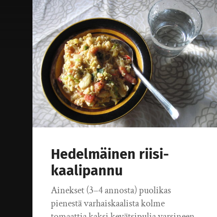
Hedelmäinen riisi-
kaalipannu
Ainekset (3–4 annosta) puolikas
pienestä varhaiskaalista kolme
tomaattia kaksi kevätsipulia varsineen