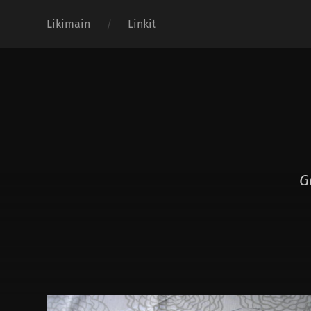
Likimain
Linkit
G