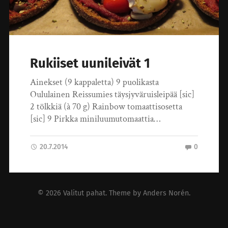
Rukiiset uunileivät 1
Ainekset (9 kappaletta) 9 puolikasta
Oululainen Reissumies täysjyväruisleipää [sic]
2 tölkkiä (à 70 g) Rainbow tomaattisosetta
[sic] 9 Pirkka miniluumutomaattia…
20.7.2014
0
© 2026
Valitut pahat
. Theme by
Anders Norén
.