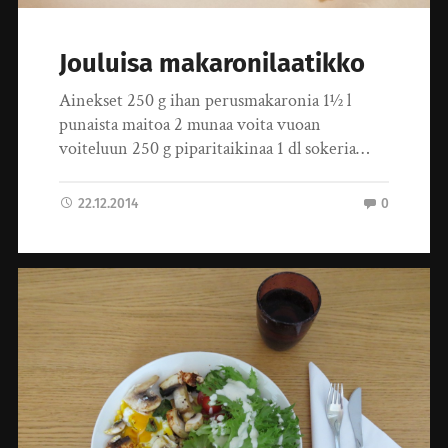
Jouluisa makaronilaatikko
Ainekset 250 g ihan perusmakaronia 1½ l
punaista maitoa 2 munaa voita vuoan
voiteluun 250 g piparitaikinaa 1 dl sokeria…
22.12.2014
0