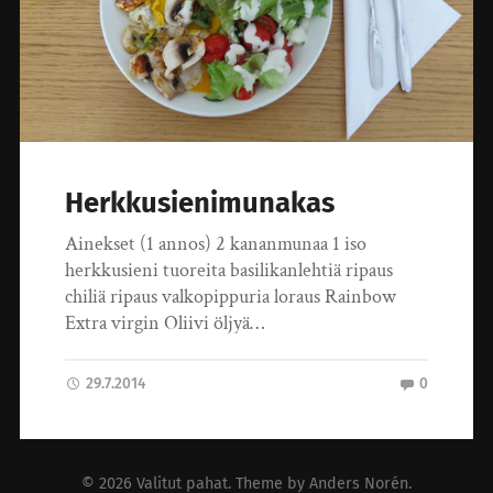
Herkkusienimunakas
Ainekset (1 annos) 2 kananmunaa 1 iso
herkkusieni tuoreita basilikanlehtiä ripaus
chiliä ripaus valkopippuria loraus Rainbow
Extra virgin Oliivi öljyä…
29.7.2014
0
© 2026
Valitut pahat
. Theme by
Anders Norén
.