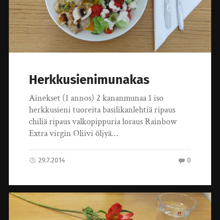
Herkkusienimunakas
Ainekset (1 annos) 2 kananmunaa 1 iso
herkkusieni tuoreita basilikanlehtiä ripaus
chiliä ripaus valkopippuria loraus Rainbow
Extra virgin Oliivi öljyä…
29.7.2014
0